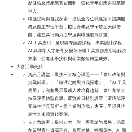
歷健檢及跨產業實習機制，強化青年創業與就業競
爭力。
職涯定向與自我探索：提供全方位職涯定向諮詢服
務及自主學習平台，協助青年及學子發掘天賦潛
能，建立具行動力之學涯與職涯發展計畫。
AI 工具應用：呈現國際認證課程、專業設計課程、
AI 與淨零人才培育及變革管理工具實務應用等解決
方案，促進產學接軌與企業數位轉型成效。
大會活動亮點
資訊月講堂：聚焦三大核心議題——「青年政策與
實戰輔導」、「職涯定向與自我探索」、「AI 工具
應用」，完整展示最新人才培育趨勢、青年創業支
持及淨零轉型資源。展覽首日特別設置「環境部淨
零綠生活見習所－從企業到你我」專區，呈現具代
表性之永續實踐案例。
人才急診室：提供八大一對一專業諮詢服務，涵蓋
創業與青年資源平台、履歷健檢、轉職策略、AI 職