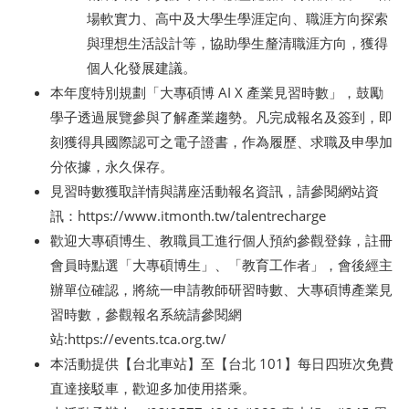
場軟實力、高中及大學生學涯定向、職涯方向探索
與理想生活設計等，協助學生釐清職涯方向，獲得
個人化發展建議。
本年度特別規劃「大專碩博 AI X 產業見習時數」，鼓勵
學子透過展覽參與了解產業趨勢。凡完成報名及簽到，即
刻獲得具國際認可之電子證書，作為履歷、求職及申學加
分依據，永久保存。
見習時數獲取詳情與講座活動報名資訊，請參閱網站資
訊：https://www.itmonth.tw/talentrecharge
歡迎大專碩博生、教職員工進行個人預約參觀登錄，註冊
會員時點選「大專碩博生」、「教育工作者」，會後經主
辦單位確認，將統一申請教師研習時數、大專碩博產業見
習時數，參觀報名系統請參閱網
站:https://events.tca.org.tw/
本活動提供【台北車站】至【台北 101】每日四班次免費
直達接駁車，歡迎多加使用搭乘。