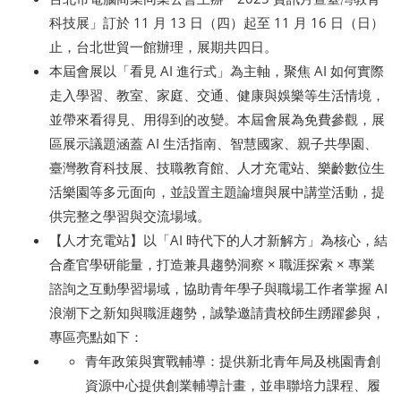
科技展」訂於 11 月 13 日（四）起至 11 月 16 日（日）
止，台北世貿一館辦理，展期共四日。
本屆會展以「看見 AI 進行式」為主軸，聚焦 AI 如何實際
走入學習、教室、家庭、交通、健康與娛樂等生活情境，
並帶來看得見、用得到的改變。本屆會展為免費參觀，展
區展示議題涵蓋 AI 生活指南、智慧國家、親子共學園、
臺灣教育科技展、技職教育館、人才充電站、樂齡數位生
活樂園等多元面向，並設置主題論壇與展中講堂活動，提
供完整之學習與交流場域。
【人才充電站】以「AI 時代下的人才新解方」為核心，結
合產官學研能量，打造兼具趨勢洞察 × 職涯探索 × 專業
諮詢之互動學習場域，協助青年學子與職場工作者掌握 AI
浪潮下之新知與職涯趨勢，誠摯邀請貴校師生踴躍參與，
專區亮點如下：
青年政策與實戰輔導：提供新北青年局及桃園青創
資源中心提供創業輔導計畫，並串聯培力課程、履