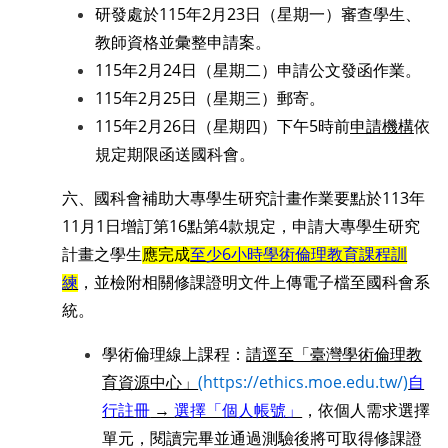
研發處於115年2月23日（星期一）審查學生、
教師資格並彙整申請案。
115
年2月24日（星期二）申請公文發函作業。
115
年2月25日（星期三）郵寄。
115
年2月26日（星期四）下午5時前
申請機構
依
規定期限函送國科會。
六、國科會補助大專學生研究計畫作業要點於113年
11月1日增訂第16點第4款規定，申請大專學生研究
計畫之學生
應完成
至
少6小時學術倫理教育課程訓
練
，並檢附相關修課證明文件上傳電子檔至國科會系
統。
學術倫理線上課程：
請逕至「臺灣學術倫理教
育資源中心」
(https://ethics.moe.edu.tw/)
自
行註冊
→
選擇「個人帳號」
，依個人需求選擇
單元，閱讀完畢並通過測驗後將可取得修課證