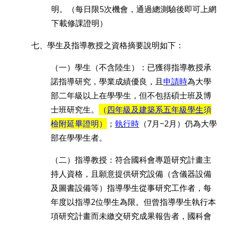
明。（每日限5次機會，通過總測驗後即可上網
下載修課證明）
七、學生及指導教授之資格摘要說明如下：
（一）學生（不含陸生）：已獲得指導教授承
諾指導研究，學業成績優良，且
申請時
為大學
部二年級以上在學學生，但不包括碩士班及博
士班研究生。
（
四年級及建築系五年級學生
須
檢附延畢證明）
；
執行時
（7月~2月）仍為大學
部在學學生者。
（二）指導教授：符合國科會專題研究計畫主
持人資格，且願意提供研究設備（含儀器設備
及圖書設備等）指導學生從事研究工作者，每
年度以指導
2
位學生為限。但曾指導學生執行本
項研究計畫而未繳交研究成果報告者，國科會