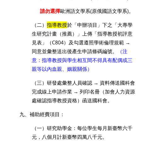
請勿選擇
歐洲語文學系(原俄國語文學系)。
（二）
指導教授
於「申辦項目」下之「大專學
生研究計畫（推薦）」上傳「指導教授初評意
見表」（
C804
）及勾選遵照學術倫理規範 →
同意並彙整送出後產生申請條碼編號。
（注
意：指導教授與學生相互間不得具有配偶或三
親等以內血親、姻親關係）
（三）研發處彙整人員確認 → 資料傳送國科會
完成線上申請作業 → 列印名冊（加會人力資源
處確認指導教授資格）函送國科會。
九、補助經費項目：
（一）研究助學金：每位學生每月新臺幣六千
元，八個月計新臺幣四萬八千元。