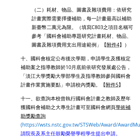
（二）耗材、物品、圖書及雜項費用：依研究
計畫實際需要擇優補助，每一計畫最高以補助
新臺幣二萬元為限。（填寫C803之項目名稱可
參考「國科會補助專題研究計畫耗材、物品、
圖書及雜項費用支出用途範例」【
附件4
】）
十、國科會核定公布後次學期，申請學生及獲核定
補助案之指導教師於
10
月底前依研究發展處公告，
「淡江大學獎勵大學部學生及指導教師參與國科會
計畫作業實施要點」申請校內獎勵。【
附件5
】
十一、欲查詢本校曾執行國科會計畫之教師及歷年
獲國科會補助之大專生計畫可至國科會網頁
學術補
助獎勵查詢
(https://wsts.nstc.gov.tw/STSWeb/Award/AwardMul
請院長及系主任鼓勵榮譽學程學生提出申請。