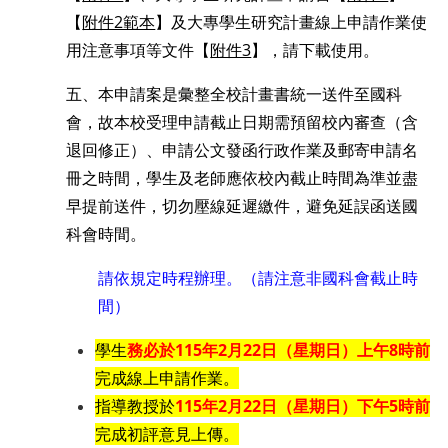
【
附件2範本
】及大專學生研究計畫線上申請作業使
用注意事項等文件【
附件3
】，請下載使用。
五、本申請案是彙整全校計畫書統一送件至國科
會，故本校受理申請截止日期需預留校內審查（含
退回修正）、申請公文發函行政作業及郵寄申請名
冊之時間，學生及老師應依校內截止時間為準並盡
早提前送件，切勿壓線延遲繳件，避免延誤函送國
科會時間。
請依規定時程辦理。（
請注意非國科會截止時
間）
學生
務必於115年2月22日（星期日）上午8時前
完成線上申請作業。
指導教授於
115
年2月22日（星期日）下午
5
時前
完成初評意見上傳。