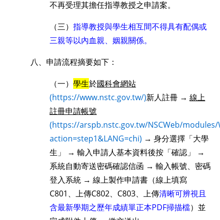
不再受理其擔任指導教授之申請案。
（三）
指導教授與學生相互間不得具有配偶或
三親等以內血親、姻親關係。
八、
申請流程
摘要如下：
（一）
學生
於
國科會網站
(https://www.nstc.gov.tw/)
新人註冊 →
線上
註冊申請帳號
(https://arspb.nstc.gov.tw/NSCWeb/modules
action=step1&LANG=chi)
→ 身分選擇「大學
生」 → 輸入申請人基本資料後按「確認」 →
系統自動寄送密碼確認信函 → 輸入帳號、密碼
登入系統 → 線上製作申請書（線上填寫
C801
、上傳
C802
、
C803
、上傳
清晰可辨視且
含最新學期之歷年成績單正本PDF掃描檔
）並