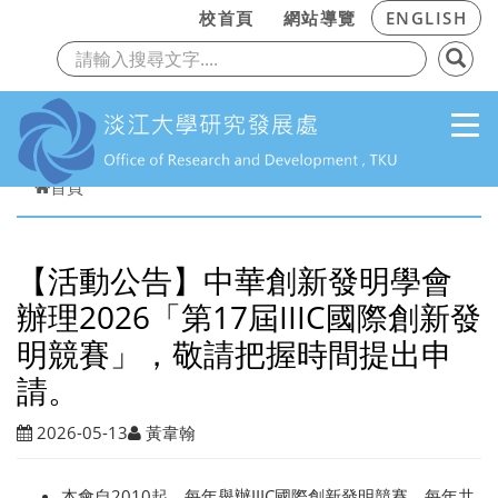
:::
校首頁
網站導覽
ENGLISH
上一頁
下
跳到主要內容
首頁
【活動公告】中華創新發明學會
辦理2026「第17屆IIIC國際創新發
明競賽」，敬請把握時間提出申
請。
2026-05-13
黃韋翰
本會自2010起，每年舉辦IIIC國際創新發明競賽，每年共