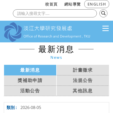
:::
校首頁
網站導覽
ENGLISH
上一頁
下
跳到主要內容
最新消息
News
最新消息
計畫徵求
獎補助申請
法規公告
活動公告
其他訊息
2026-08-05